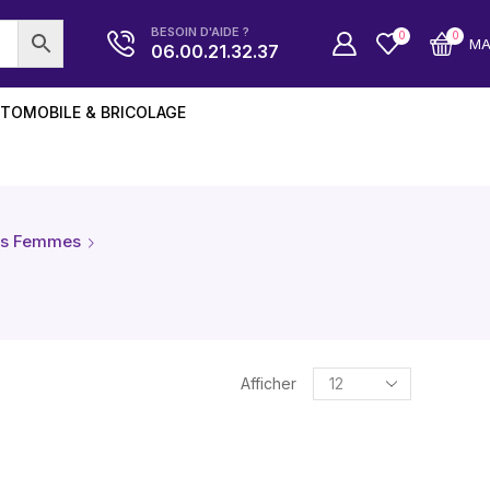
BESOIN D'AIDE ?
0
0
M
06.00.21.32.37
TOMOBILE & BRICOLAGE
s Femmes
Afficher