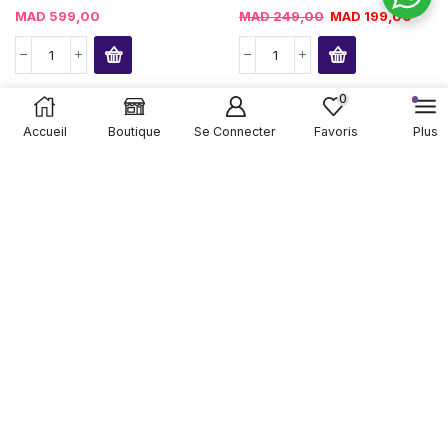
MAD
599,00
MAD
249,00
MAD
199,00
0
Accueil
Boutique
Se Connecter
Favoris
Plus
2 Tiroirs De Rangement
Hachoir , Broyeur Electriqu...
Pour...
MAD
99,00
MAD
399,00