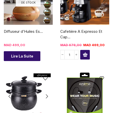
DE STOCK
Diffuseur d’Huiles Es...
Cafetière A Expresso Et
Cap...
MAD
499,00
MAD
679,00
MAD
469,00
Lire La Suite