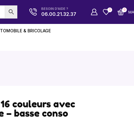
BESOIN D'AIDE ?
0
0
M
06.00.21.32.37
TOMOBILE & BRICOLAGE
16 couleurs avec
 – basse conso