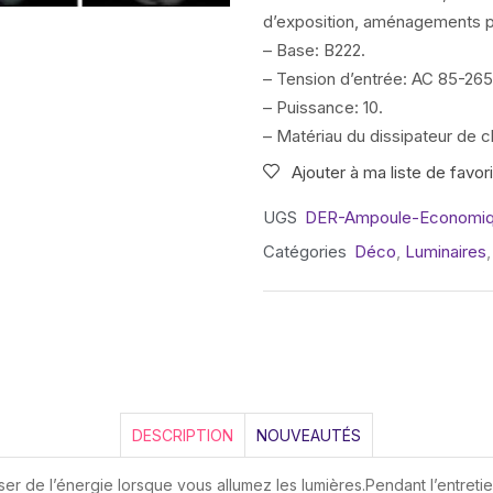
d’exposition, aménagements p
– Base‎:‎ B222‎.‎
– Tension d‎’entrée‎:‎ AC 85‎-265V
– Puissance:‎ 10‎.‎
– Matériau du dissipateur de ch
Ajouter à ma liste de favor
UGS
DER-Ampoule-Economi
Catégories
Déco
,
Luminaires
DESCRIPTION
NOUVEAUTÉS
 de l’énergie lorsque vous allumez les lumières.Pendant l’entret