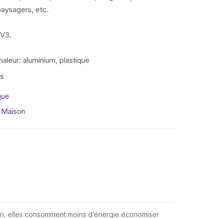
aysagers, etc.
3‎.‎
aleur:‎ aluminium,‎ plastique
is
que
,
Maison
ien, elles consomment moins d’énergie économiser