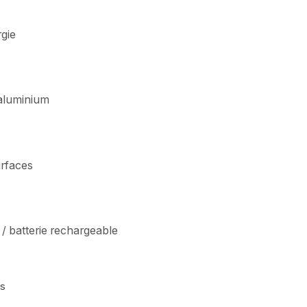
gie
 aluminium
urfaces
/ batterie rechargeable
is