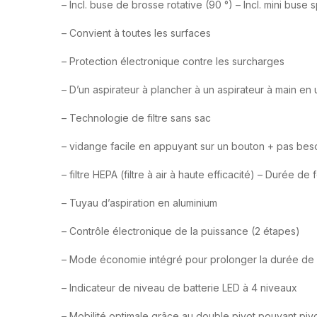
– Incl. buse de brosse rotative (90 °) – Incl. mini buse 
– Convient à toutes les surfaces
– Protection électronique contre les surcharges
– D’un aspirateur à plancher à un aspirateur à main en un
– Technologie de filtre sans sac
– vidange facile en appuyant sur un bouton + pas bes
– filtre HEPA (filtre à air à haute efficacité) – Durée d
– Tuyau d’aspiration en aluminium
– Contrôle électronique de la puissance (2 étapes)
– Mode économie intégré pour prolonger la durée de v
– Indicateur de niveau de batterie LED à 4 niveaux
– Mobilité optimale grâce au double pivot pouvant pivo