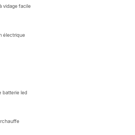
 vidage facile
n électrique
 batterie led
urchauffe