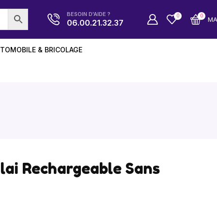
BESOIN D'AIDE ?
0
0
M
06.00.21.32.37
TOMOBILE & BRICOLAGE
lai Rechargeable Sans