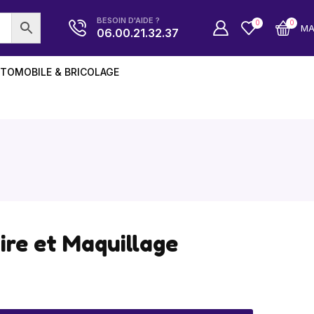
BESOIN D'AIDE ?
0
0
M
06.00.21.32.37
TOMOBILE & BRICOLAGE
ire et Maquillage