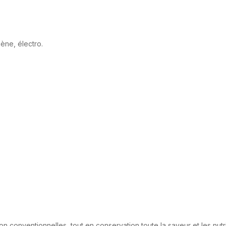
gène, électro.
on conventionnelles, tout en conservation toute la saveur et les nut