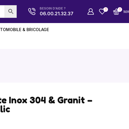
BESOIN D'AIDE ?
0
0
M
06.00.21.32.37
TOMOBILE & BRICOLAGE
e Inox 304 & Granit –
lic