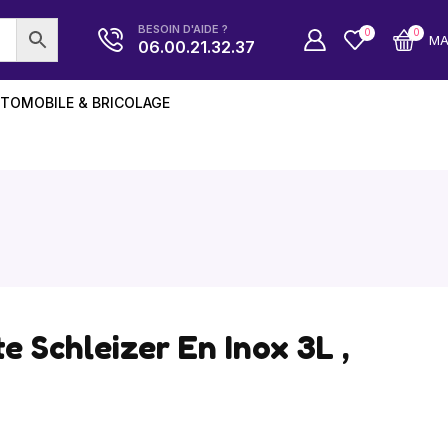
BESOIN D'AIDE ?
0
0
M
06.00.21.32.37
TOMOBILE & BRICOLAGE
e Schleizer En Inox 3L ,