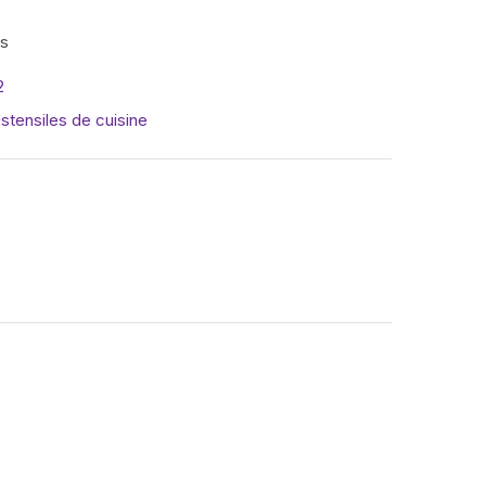
is
2
stensiles de cuisine