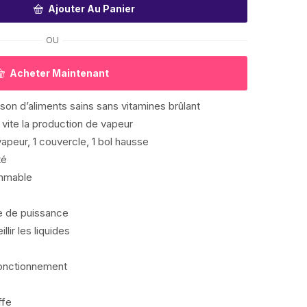
Ajouter Au Panier
OU
Acheter Maintenant
sson d’aliments sains sans vitamines brûlant
 vite la production de vapeur
vapeur, 1 couvercle, 1 bol hausse
té
ammable
)
e de puissance
lir les liquides
 fonctionnement
ffe