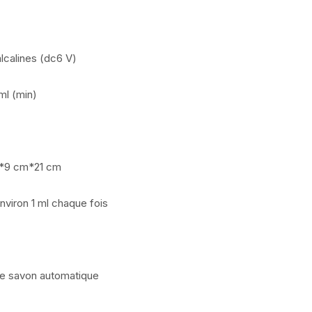
alcalines (dc6 V)
ml (min)
cm*9 cm*21 cm
environ 1 ml chaque fois
 de savon automatique