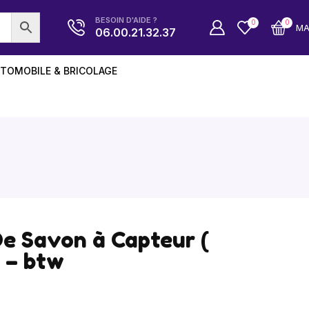
BESOIN D'AIDE ?
0
0
M
06.00.21.32.37
TOMOBILE & BRICOLAGE
De Savon à Capteur (
 – btw