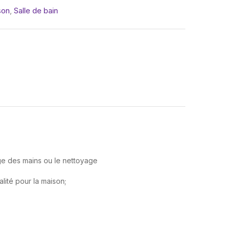
son
,
Salle de bain
age des mains ou le nettoyage
lité pour la maison;