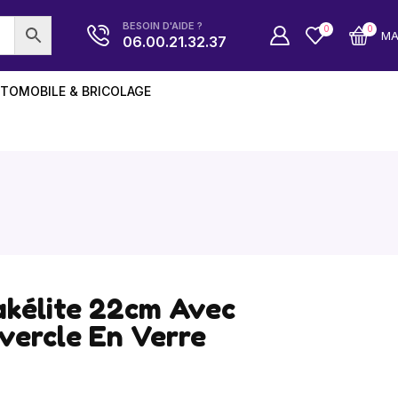
BESOIN D'AIDE ?
0
0
M
06.00.21.32.37
TOMOBILE & BRICOLAGE
akélite 22cm Avec
vercle En Verre