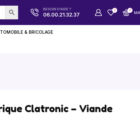
BESOIN D'AIDE ?
0
0
M
06.00.21.32.37
TOMOBILE & BRICOLAGE
rique Clatronic – Viande