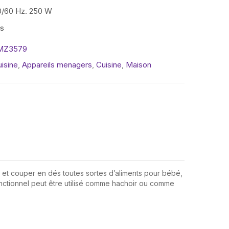
50/60 Hz. 250 W
is
-MZ3579
isine
,
Appareils menagers
,
Cuisine
,
Maison
r et couper en dés toutes sortes d’aliments pour bébé,
onctionnel peut être utilisé comme hachoir ou comme