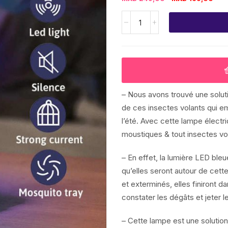
– Nous avons trouvé une solut
de ces insectes volants qui e
l’été. Avec cette lampe électr
moustiques & tout insectes vol
– En effet, la lumière LED bleu
qu’elles seront autour de cett
et exterminés, elles finiront 
constater les dégâts et jeter 
– Cette lampe est une solution