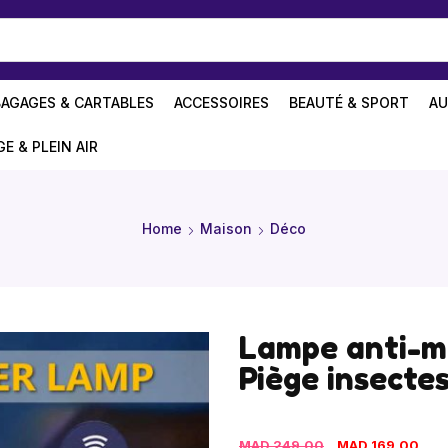
BAGAGES & CARTABLES
ACCESSOIRES
BEAUTÉ & SPORT
AU
GE & PLEIN AIR
Home
Maison
Déco
Lampe anti-mo
Piège insecte
MAD
249,00
MAD
169,00