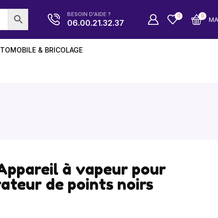
BESOIN D'AIDE ?
0
0
M
06.00.21.32.37
TOMOBILE & BRICOLAGE
Appareil à vapeur pour
rateur de points noirs