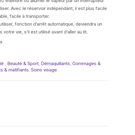
 éteindre ou allumer le vapeur par un interrupteur
tiliser. Avec le réservoir indépendant, il est plus facile
ble, facile à transporter.
à utiliser, fonction d’arrêt automatique, deviendra un
re vie, s’il est utilisé avant d’aller au lit.
is
uté
,
Beauté & Sport
,
Démaquillants
,
Gommages &
ts & matifiants
,
Soins visage