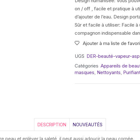
Design humanisée: Vous pouvez
on / off , facile et pratique à u
d’ajouter de l’eau. Design porta
Sûr et facile à utiliser: Facile 
compagnon indispensable dans vot
Ajouter à ma liste de favor
UGS
DER-beauté-vapeur-asp
Catégories
Appareils de bea
masques
,
Nettoyants
,
Purifian
DESCRIPTION
NOUVEAUTÉS
re peau et enlèver la saleté, il peut aussi adoucir la peau cornée.