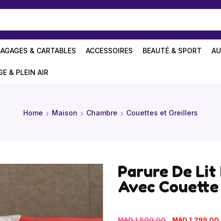
BAGAGES & CARTABLES
ACCESSOIRES
BEAUTÉ & SPORT
AU
GE & PLEIN AIR
Home
Maison
Chambre
Couettes et Oreillers
Parure De Lit 
Avec Couette
MAD
1.500,00
MAD
1.299,00