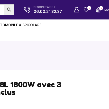
BESOIN D'AIDE ?
0
0
M
06.00.21.32.37
TOMOBILE & BRICOLAGE
l 8L 1800W avec 3
nclus