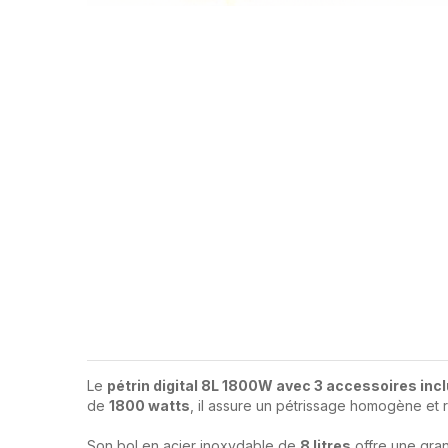
Le
pétrin digital 8L 1800W avec 3 accessoires inc
de
1800 watts
, il assure un pétrissage homogène et 
Son bol en acier inoxydable de
8 litres
offre une gran