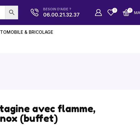
BESOIN D'AIDE ?
0
0
M
06.00.21.32.37
TOMOBILE & BRICOLAGE
/tagine avec flamme,
inox (buffet)