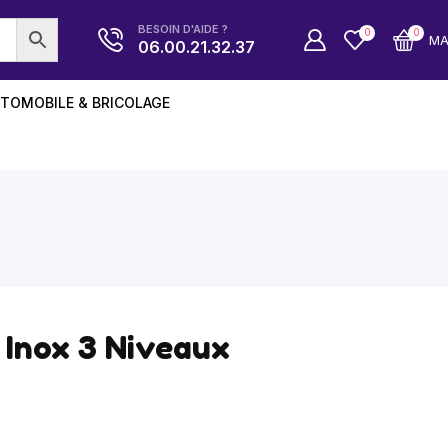
BESOIN D'AIDE ?
0
0
M
06.00.21.32.37
TOMOBILE & BRICOLAGE
 Inox 3 Niveaux