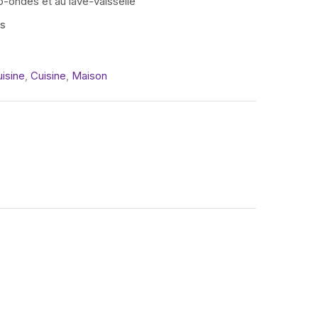
ro-ondes et au lave-vaisselle
is
isine
,
Cuisine
,
Maison