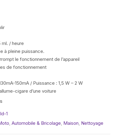
lir
 ml. / heure
ue à pleine puissance.
errompt le fonctionnement de l’appareil
res de fonctionnement
: 130mA-150mA / Puissance : 1,5 W – 2 W
allume-cigare d’une voiture
is
ld-1
Moto
,
Automobile & Bricolage
,
Maison
,
Nettoyage