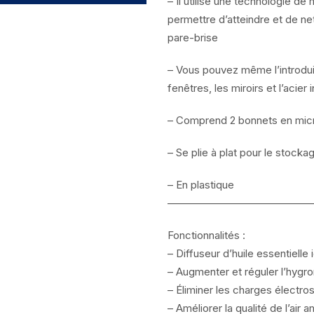
– Il utilise une technologie de
permettre d’atteindre et de net
pare-brise
– Vous pouvez même l’introduir
fenêtres, les miroirs et l’acie
– Comprend 2 bonnets en micro
– Se plie à plat pour le stocka
– En plastique
——————————————
Fonctionnalités :
– Diffuseur d’huile essentielle 
– Augmenter et réguler l’hygrom
– Éliminer les charges électros
– Améliorer la qualité de l’air a