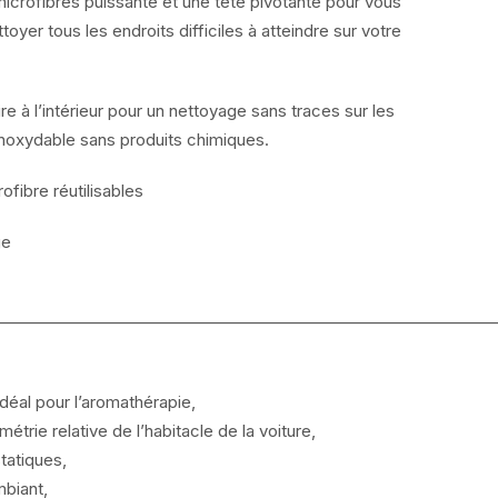
 microfibres puissante et une tête pivotante pour vous
toyer tous les endroits difficiles à atteindre sur votre
e à l’intérieur pour un nettoyage sans traces sur les
r inoxydable sans produits chimiques.
fibre réutilisables
ge
——————————————————————————————
idéal pour l’aromathérapie,
étrie relative de l’habitacle de la voiture,
tatiques,
mbiant,