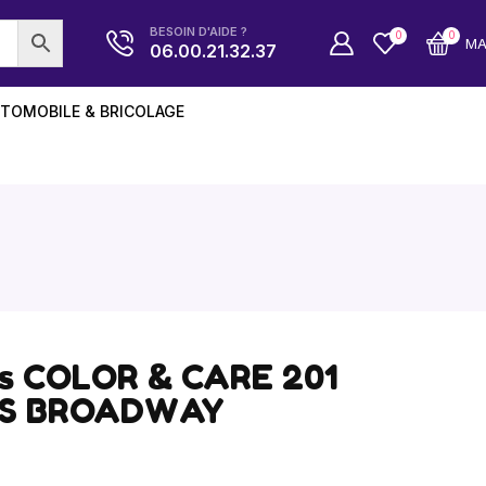
BESOIN D'AIDE ?
0
0
M
06.00.21.32.37
TOMOBILE & BRICOLAGE
es COLOR & CARE 201
SS BROADWAY