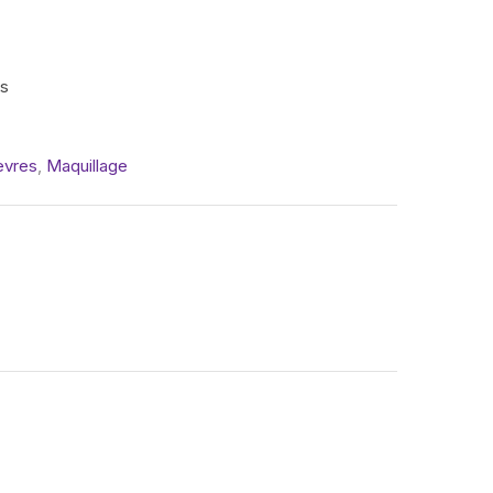
is
èvres
,
Maquillage