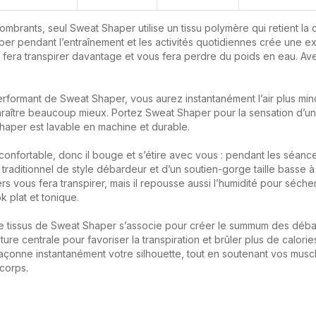
rants, seul Sweat Shaper utilise un tissu polymère qui retient la 
haper pendant l’entraînement et les activités quotidiennes crée une 
 fera transpirer davantage et vous fera perdre du poids en eau. A
formant de Sweat Shaper, vous aurez instantanément l’air plus minc
 paraître beaucoup mieux. Portez Sweat Shaper pour la sensation d’un 
Shaper est lavable en machine et durable.
nfortable, donc il bouge et s’étire avec vous : pendant les séance
traditionnel de style débardeur et d’un soutien-gorge taille basse à
ous fera transpirer, mais il repousse aussi l’humidité pour sécher 
 plat et tonique.
tissus de Sweat Shaper s’associe pour créer le summum des débar
 centrale pour favoriser la transpiration et brûler plus de calories 
açonne instantanément votre silhouette, tout en soutenant vos musc
corps.