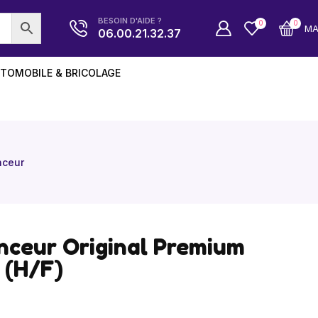
BESOIN D'AIDE ?
0
0
M
06.00.21.32.37
TOMOBILE & BRICOLAGE
nceur
nceur Original Premium
 (H/F)