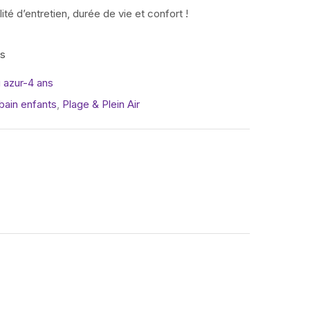
té d’entretien, durée de vie et confort !
is
azur-4 ans
 bain enfants
,
Plage & Plein Air