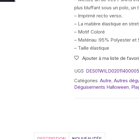
plus bluffant sous un polo, un 
– Imprimé recto verso.
– La matière élastique en str
– Motif Coloré
– Matériau :95% Polyester et
– Taille élastique
Ajouter à ma liste de favor
UGS
DES01WILD02011400005
Catégories
Autre
,
Autres dég
Déguisements Halloween
,
Pla
DESCRIPTION
NOUVEAUTÉS