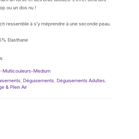
top ou un dos nu !
etch ressemble à s’y méprendre à une seconde peau.
 5% Elasthane
is
-Multicouleurs-Medium
uisements
,
Déguisements
,
Déguisements Adultes
,
ge & Plein Air