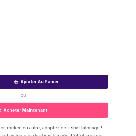
Ajouter Au Panier
OU
Acheter Maintenant
r, rocker, ou autre, adoptez ce t-shirt tatouage !
tant un torse et des bras tatoués. L’effet sera des