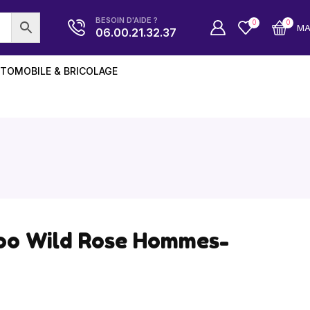
BESOIN D'AIDE ?
0
0
M
06.00.21.32.37
TOMOBILE & BRICOLAGE
too Wild Rose Hommes-