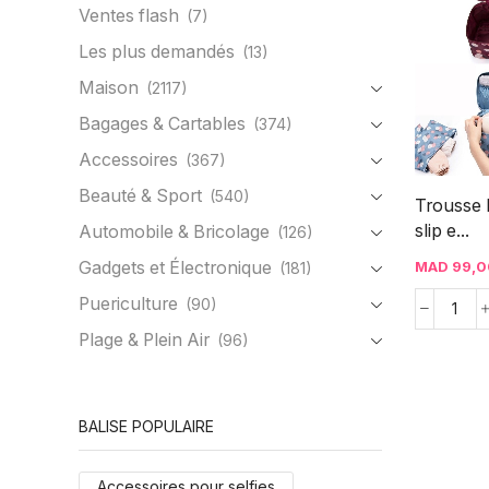
Ventes flash
(7)
Les plus demandés
(13)
Maison
(2117)
Bagages & Cartables
(374)
Accessoires
(367)
Beauté & Sport
(540)
Trousse
slip e...
Automobile & Bricolage
(126)
Gadgets et Électronique
MAD
99,0
(181)
Puericulture
(90)
Plage & Plein Air
(96)
BALISE POPULAIRE
Accessoires pour selfies