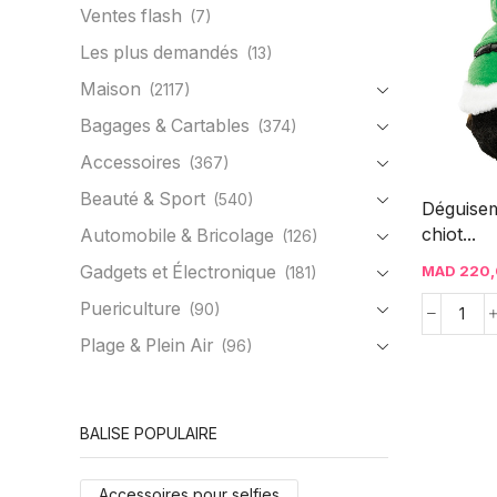
Ventes flash
(7)
Les plus demandés
(13)
Maison
(2117)
Bagages & Cartables
(374)
Accessoires
(367)
Beauté & Sport
(540)
Déguise
chiot...
Automobile & Bricolage
(126)
Gadgets et Électronique
MAD
220,
(181)
Puericulture
(90)
Plage & Plein Air
(96)
BALISE POPULAIRE
Accessoires pour selfies