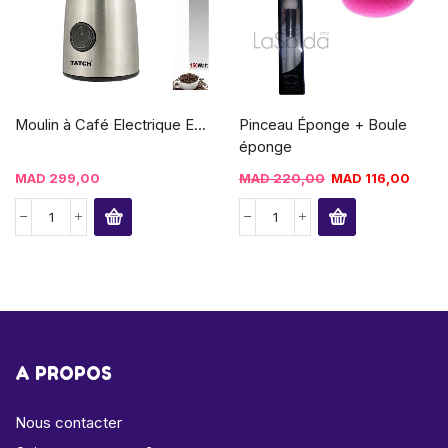
Moulin à Café Electrique E...
Pinceau Éponge + Boule
éponge
MAD
299,00
MAD
220,00
MAD
116,00
A PROPOS
Nous contacter