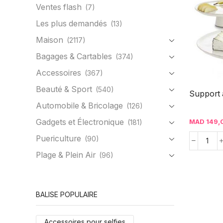
Ventes flash
(7)
Les plus demandés
(13)
Maison
(2117)
Bagages & Cartables
(374)
Accessoires
(367)
Beauté & Sport
(540)
Support 
Automobile & Bricolage
(126)
Gadgets et Électronique
MAD
149,
(181)
Puericulture
(90)
Plage & Plein Air
(96)
BALISE POPULAIRE
Accessoires pour selfies