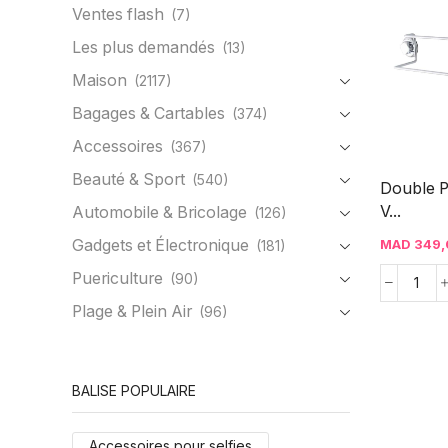
Ventes flash
(7)
Les plus demandés
(13)
Maison
(2117)
Bagages & Cartables
(374)
Accessoires
(367)
Beauté & Sport
(540)
Double Po
V...
Automobile & Bricolage
(126)
Gadgets et Électronique
MAD
349,
(181)
Puericulture
(90)
Plage & Plein Air
(96)
BALISE POPULAIRE
Accessoires pour selfies