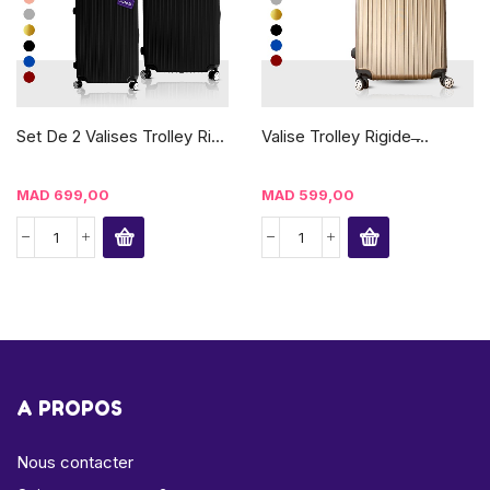
Set De 2 Valises Trolley Ri...
Valise Trolley Rigide ̶...
MAD
699,00
MAD
599,00
A PROPOS
Nous contacter