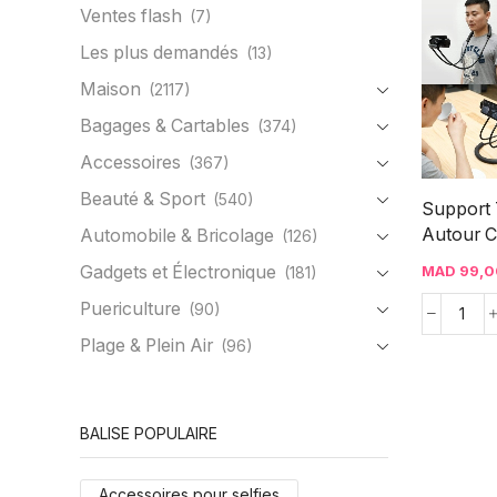
Ventes flash
(7)
Les plus demandés
(13)
Maison
(2117)
Bagages & Cartables
(374)
Accessoires
(367)
Beauté & Sport
(540)
Support
Autour Co
Automobile & Bricolage
(126)
Gadgets et Électronique
MAD
99,0
(181)
Puericulture
(90)
Plage & Plein Air
(96)
BALISE POPULAIRE
Accessoires pour selfies