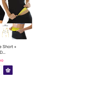
 Short +
D...
00