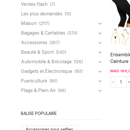
Ventes flash
(7)
Les plus demandés
(13)
Maison
(2117)
Bagages & Cartables
(374)
Accessoires
(367)
Beauté & Sport
(540)
Ensemble
Ceinture 
Automobile & Bricolage
(126)
Gadgets et Électronique
MAD
169,
(181)
Puericulture
(90)
Plage & Plein Air
(96)
BALISE POPULAIRE
Accessoires pour selfies