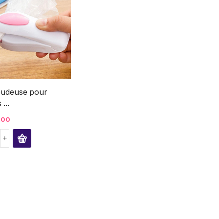
oudeuse pour
...
,00