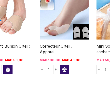
i Bunion Orteil :
Correcteur Orteil ,
Mini S
Apparei...
sachets 
00
MAD
99,00
MAD
100,00
MAD
49,00
MAD
59