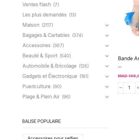
Ventes flash
(7)
Les plus demandés
(13)
Maison
(2117)
Bagages & Cartables
(374)
Accessoires
(367)
Beauté & Sport
(540)
Bande Ant
...
Automobile & Bricolage
(126)
Gadgets et Électronique
MAD
149,
(181)
Puericulture
(90)
Plage & Plein Air
(96)
BALISE POPULAIRE
Accessoires pour selfies