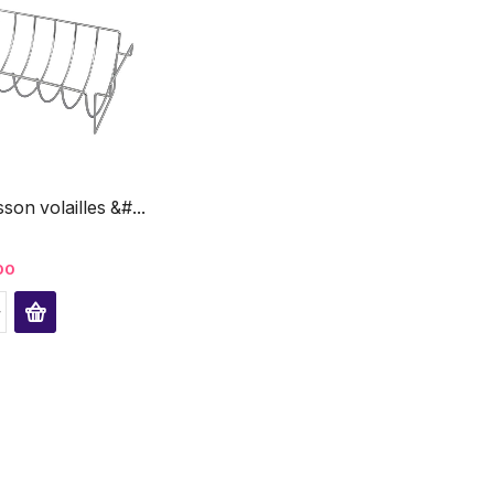
sson volailles &#...
00