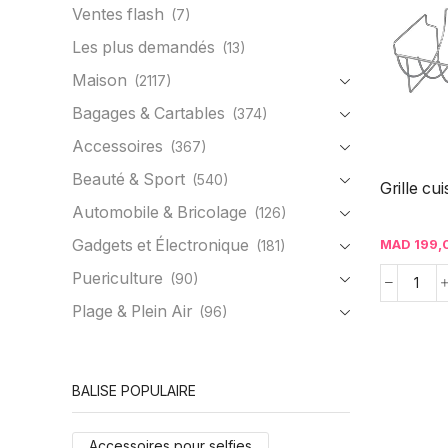
Ventes flash
(7)
Les plus demandés
(13)
Maison
(2117)
Bagages & Cartables
(374)
Accessoires
(367)
Beauté & Sport
(540)
Grille cui
Automobile & Bricolage
(126)
Gadgets et Électronique
MAD
199,
(181)
Puericulture
(90)
Plage & Plein Air
(96)
BALISE POPULAIRE
Accessoires pour selfies