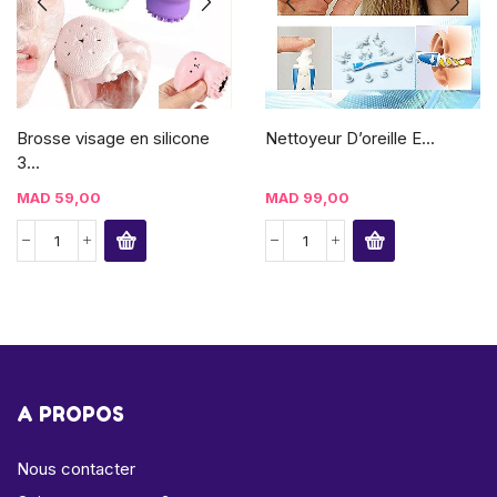
Brosse visage en silicone
Nettoyeur D’oreille E...
3...
MAD
59,00
MAD
99,00
A PROPOS
Nous contacter