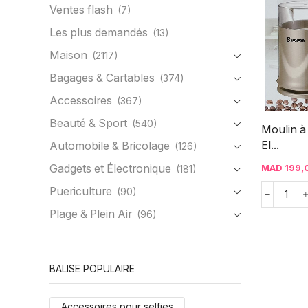
Ventes flash
(7)
Les plus demandés
(13)
Maison
(2117)
Bagages & Cartables
(374)
Accessoires
(367)
Beauté & Sport
(540)
Moulin à
El...
Automobile & Bricolage
(126)
Gadgets et Électronique
MAD
199,
(181)
Puericulture
(90)
Plage & Plein Air
(96)
BALISE POPULAIRE
Accessoires pour selfies