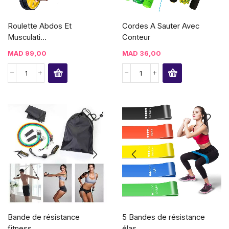
Roulette Abdos Et
Cordes A Sauter Avec
Musculati...
Conteur
MAD
99,00
MAD
36,00
Bande de résistance
5 Bandes de résistance
fitness...
élas...