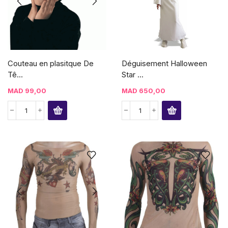
Couteau en plasitque De
Déguisement Halloween
Tê...
Star ...
MAD
99,00
MAD
650,00