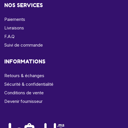
NOS SERVICES
Paiements
Livraisons
F.A.Q
Suivi de commande
INFORMATIONS
Retours & échanges
Sécurité & confidentialité
Conditions de vente
Devenir fournisseur