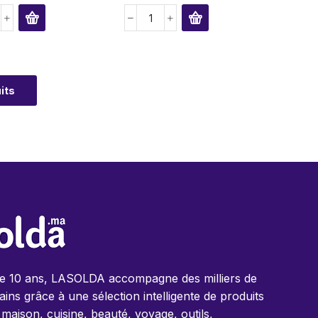
its
de 10 ans, LASOLDA accompagne des milliers de
ins grâce à une sélection intelligente de produits
 maison, cuisine, beauté, voyage, outils,