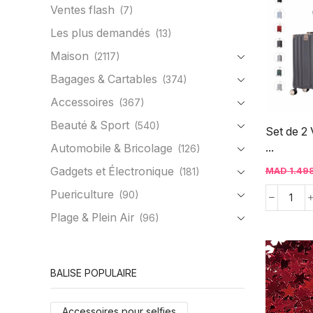
Ventes flash
(7)
Les plus demandés
(13)
Maison
(2117)
Bagages & Cartables
(374)
Accessoires
(367)
Beauté & Sport
(540)
Set de 2 
...
Automobile & Bricolage
(126)
Gadgets et Électronique
MAD
1.49
(181)
Puericulture
(90)
Plage & Plein Air
(96)
BALISE POPULAIRE
Accessoires pour selfies