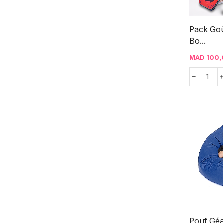
Pack Goût
Bo...
MAD
100,
Pouf Géa