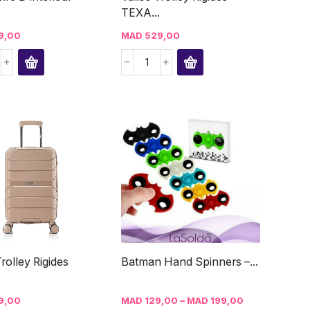
TEXA...
9,00
MAD
529,00
Trolley Rigides
Batman Hand Spinners –...
.
–
9,00
MAD
129,00
MAD
199,00