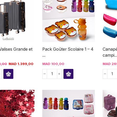
Valises Grande et
Pack Goûter Scolaire 1 – 4
Canapé
...
campi..
8,00
MAD
1.399,00
MAD
100,00
MAD
26