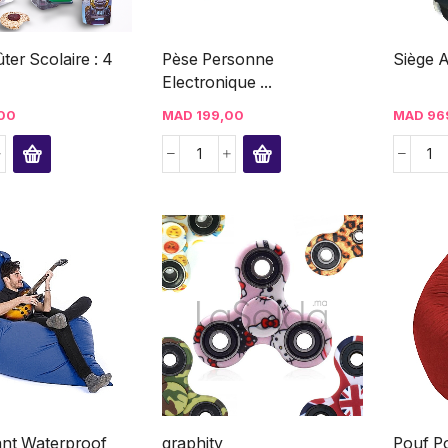
er Scolaire : 4
Pèse Personne
Siège 
Electronique ...
00
MAD
199,00
MAD
96
nt Waterproof
graphity
Pouf Po