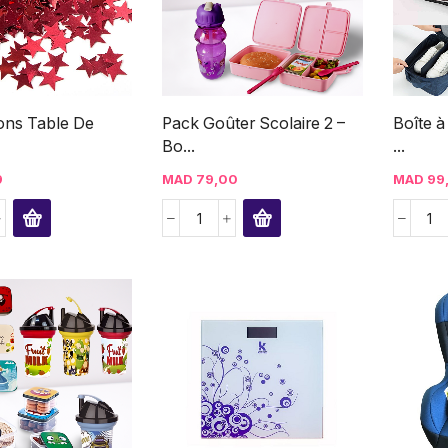
ons Table De
Pack Goûter Scolaire 2 –
Boîte à
Bo...
...
9
MAD
79,00
MAD
99