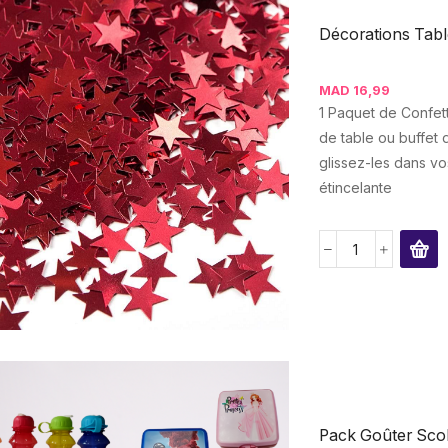
Décorations Table
MAD
16,99
1 Paquet de Confett
de table ou buffet 
glissez-les dans vo
étincelante
Pack Goûter Scola