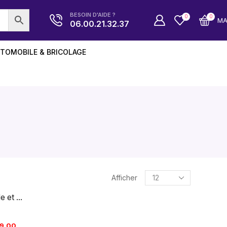
BESOIN D'AIDE ?
0
0
M
06.00.21.32.37
TOMOBILE & BRICOLAGE
Afficher
 et ...
9,00