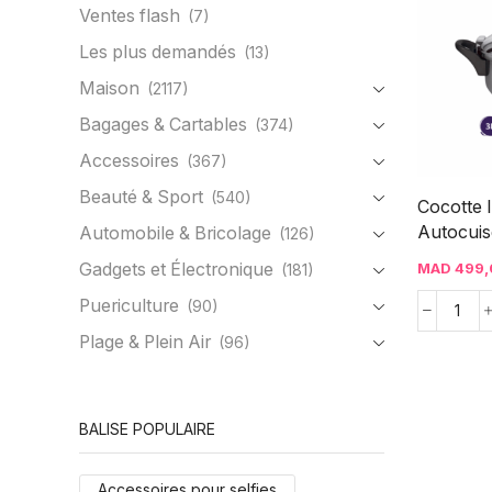
Ventes flash
(7)
Les plus demandés
(13)
Maison
(2117)
Bagages & Cartables
(374)
Accessoires
(367)
Beauté & Sport
(540)
Cocotte 
Autocuise
Automobile & Bricolage
(126)
Gadgets et Électronique
MAD
499,
(181)
Puericulture
(90)
Plage & Plein Air
(96)
BALISE POPULAIRE
Accessoires pour selfies