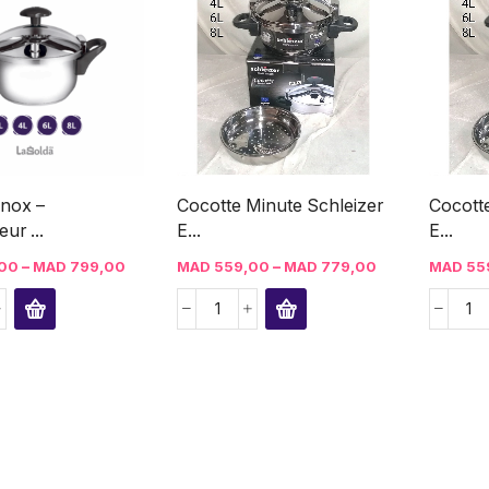
Inox –
Cocotte Minute Schleizer
Cocotte
ur ...
E...
E...
–
–
00
MAD
799,00
MAD
559,00
MAD
779,00
MAD
55